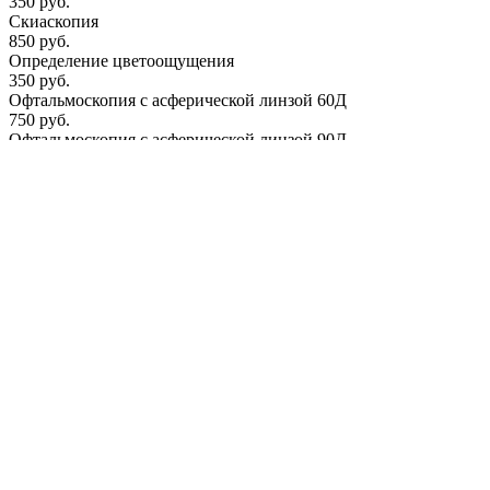
350 руб.
Скиаскопия
850 руб.
Определение цветоощущения
350 руб.
Офтальмоскопия с асферической линзой 60Д
750 руб.
Офтальмоскопия с асферической линзой 90Д
750 руб.
Определение конвергенции
500 руб.
Квантитативная периметрия
700 руб.
Компьютерная периметрия
300 руб.
Фотогалерея